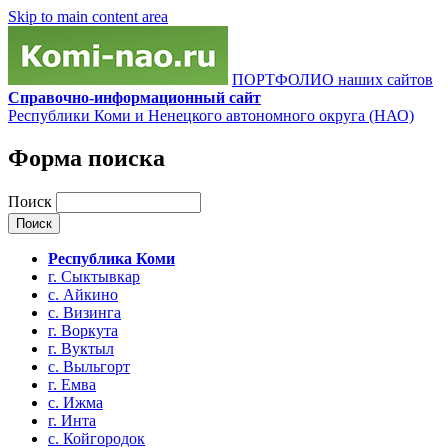
Skip to main content area
ПОРТФОЛИО наших сайтов
Справочно-информационный сайт
Республики Коми и Ненецкого автономного округа (НАО)
Форма поиска
Поиск
Республика Коми
г. Сыктывкар
с. Айкино
с. Визинга
г. Воркута
г. Вуктыл
с. Выльгорт
г. Емва
с. Ижма
г. Инта
с. Койгородок