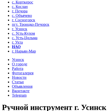
с. Корткерос
с. Кослан
г. Печора
с. Объячево
г. Сосногорск
пгт. Троицко-Печорск
г. Усинск
с. Усть-Кулом
с. Усть-Цильма
г. Ухта
НАО
г. Нарьян-Мар
Усинск
О городе
Работа
Фотогалерея
Новости
Статьи
Объявления
Вконтакте
Telegram
Ручной инструмент г. Усинск