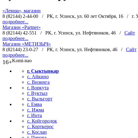
«Левша», магазин
8 (82144) 2-44-00
/
РК, г. Усинск, ул. 60 лет Октября, 16
/
г.
подробнее...
Магазин «Partner»
8 (82144) 42-551
/
РК, г. Усинск, ул. Нефтяников, 46
/
Сайт
подробнее...
Магазин «МЕТИЗЫЧ»
8 (82144) 23-0-27
/
РК, г. Усинск, ул. Нефтяников, 46
/
Сайт
подробнее...
Komi-nao
16+
г. Сыктывкар
с. Айкино
с. Визинга
г. Воркута
г. Вуктыл
с. Выльгорт
г. Емва
с. Ижма
г. Инта
с. Койгородок
с. Корткерос
с. Кослан
г. Печора