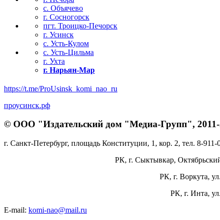
с. Объячево
г. Сосногорск
пгт. Троицко-Печорск
г. Усинск
с. Усть-Кулом
с. Усть-Цильма
г. Ухта
г. Нарьян-Мар
https://t.me/ProUsinsk_komi_nao_ru
проусинск.рф
© ООО "Издательский дом "Медиа-Групп", 2011-2
г. Санкт-Петербург, площадь Конституции, 1, кор. 2, тел. 8-911-
РК, г. Сыктывкар, Октябрьский 
РК, г. Воркута, ул
РК, г. Инта, у
E-mail:
komi-nao@mail.ru