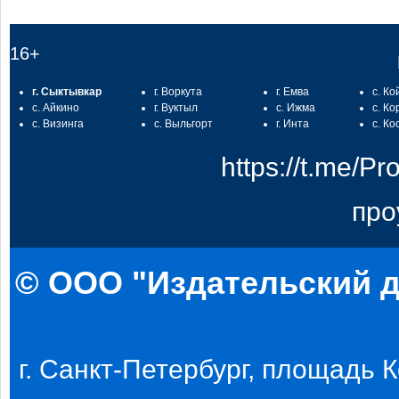
16+
г. Сыктывкар
г. Воркута
г. Емва
с. Ко
с. Айкино
г. Вуктыл
с. Ижма
с. Ко
с. Визинга
с. Выльгорт
г. Инта
с. Ко
https://t.me/
про
© ООО "Издательский д
г. Санкт-Петербург, площадь Ко