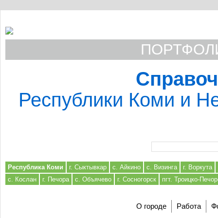
ПОРТФОЛИ
Справоч
Республики Коми и Не
Форма поиска
Республика Коми
г. Сыктывкар
с. Айкино
с. Визинга
г. Воркута
с. Кослан
г. Печора
с. Объячево
г. Сосногорск
пгт. Троицко-Печор
О городе
Работа
Ф