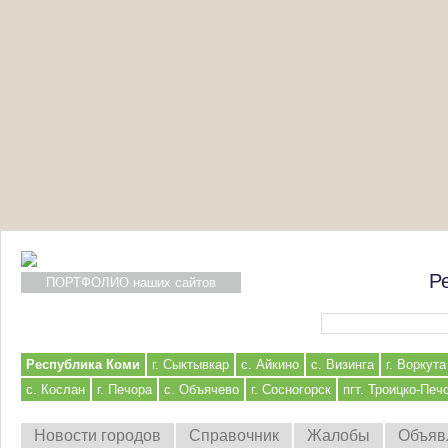
Р
ПОРТФОЛИО наших сайтов
Форма поиска
Республика Коми
г. Сыктывкар
с. Айкино
с. Визинга
г. Воркута
с. Кослан
г. Печора
с. Объячево
г. Сосногорск
пгт. Троицко-Печ
Новости городов
Справочник
Жалобы
Объяв