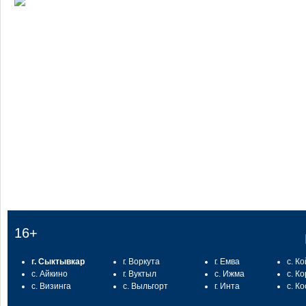
:
16+
г. Сыктывкар
г. Воркута
г. Емва
с. К
с. Айкино
г. Вуктыл
с. Ижма
с. К
с. Визинга
с. Выльгорт
г. Инта
с. К