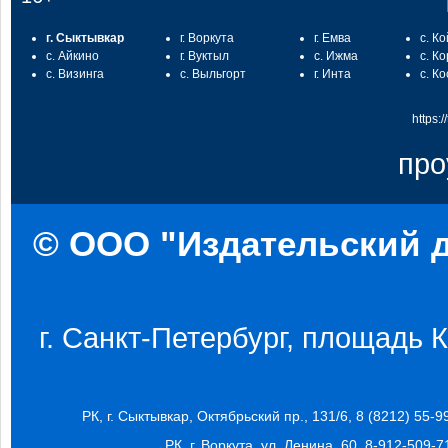
г. Сыктывкар
г. Воркута
г. Емва
с. К
с. Айкино
г. Вуктыл
с. Ижма
с. К
с. Визинга
с. Выльгорт
г. Инта
с. К
https:
про
© ООО "Издательский д
г. Санкт-Петербург, площадь Ко
РК, г. Сыктывкар, Октябрьский пр., 131/6, 8 (8212) 55-9
РК, г. Воркута, ул. Ленина, 60, 8-912-509-7