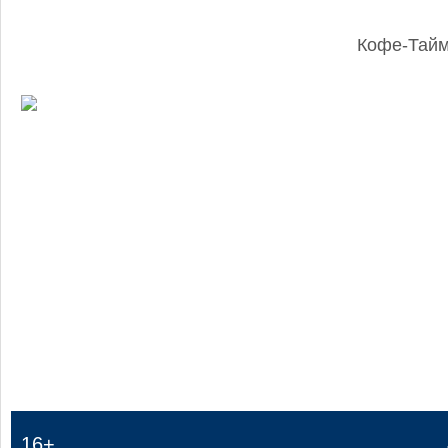
Кофе-Тай
:
16+