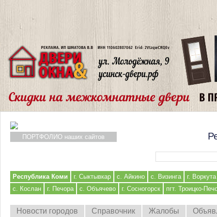
Р
ПОРТФОЛИО наших сайтов
Форма поиска
Республика Коми
г. Сыктывкар
с. Айкино
с. Визинга
г. Воркута
с. Кослан
г. Печора
с. Объячево
г. Сосногорск
пгт. Троицко-Печ
Новости городов
Справочник
Жалобы
Объяв