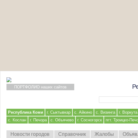
Р
ПОРТФОЛИО наших сайтов
Форма поиска
Республика Коми
г. Сыктывкар
с. Айкино
с. Визинга
г. Воркута
с. Кослан
г. Печора
с. Объячево
г. Сосногорск
пгт. Троицко-Печ
Новости городов
Справочник
Жалобы
Объяв