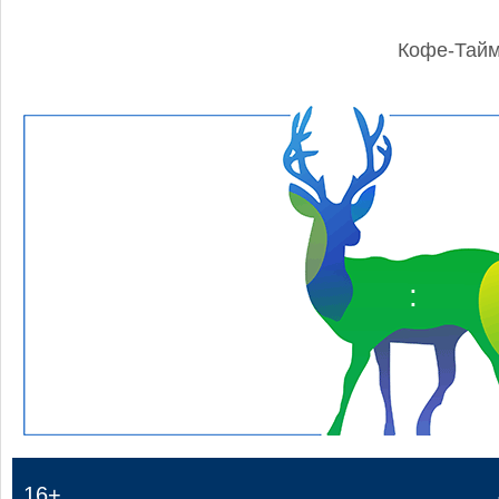
Кофе-Тай
:
16+