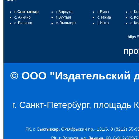
г. Сыктывкар
г. Воркута
г. Емва
с. К
с. Айкино
г. Вуктыл
с. Ижма
с. К
с. Визинга
с. Выльгорт
г. Инта
с. К
https:
про
© ООО "Издательский д
г. Санкт-Петербург, площадь Ко
РК, г. Сыктывкар, Октябрьский пр., 131/6, 8 (8212) 55-9
РК, г. Воркута, ул. Ленина, 60, 8-912-509-7