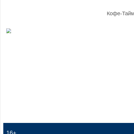
Кофе-Тай
:
16+