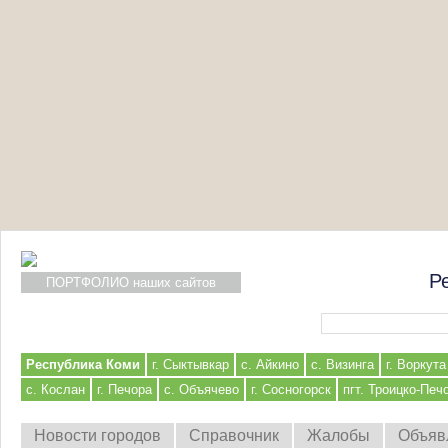
Р
ПОРТФОЛИО наших сайтов
Форма поиска
Республика Коми
г. Сыктывкар
с. Айкино
с. Визинга
г. Воркута
с. Кослан
г. Печора
с. Объячево
г. Сосногорск
пгт. Троицко-Печ
Новости городов
Справочник
Жалобы
Объяв