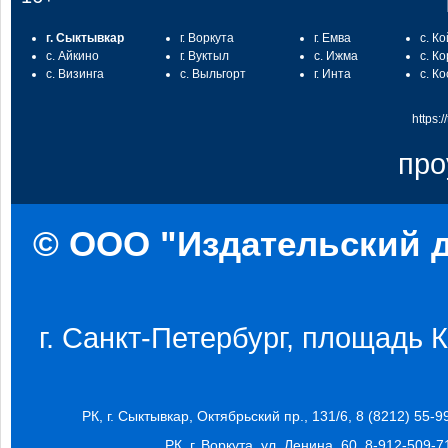
г. Сыктывкар
г. Воркута
г. Емва
с. К
с. Айкино
г. Вуктыл
с. Ижма
с. К
с. Визинга
с. Выльгорт
г. Инта
с. К
https:
про
© ООО "Издательский д
г. Санкт-Петербург, площадь Ко
РК, г. Сыктывкар, Октябрьский пр., 131/6, 8 (8212) 55-9
РК, г. Воркута, ул. Ленина, 60, 8-912-509-7