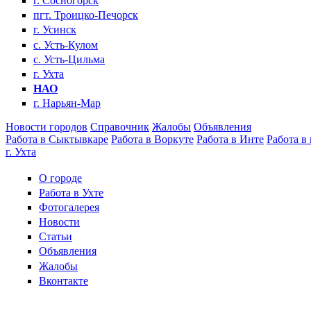
г. Сосногорск
пгт. Троицко-Печорск
г. Усинск
с. Усть-Кулом
с. Усть-Цильма
г. Ухта
НАО
г. Нарьян-Мар
Новости городов
Справочник
Жалобы
Объявления
Работа в Сыктывкаре
Работа в Воркуте
Работа в Инте
Работа в
г. Ухта
О городе
Работа в Ухте
Фотогалерея
Новости
Статьи
Объявления
Жалобы
Вконтакте