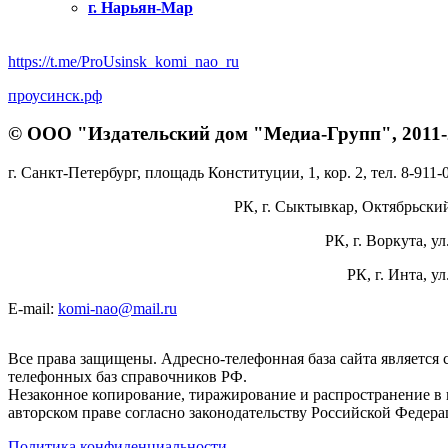
г. Нарьян-Мар
https://t.me/ProUsinsk_komi_nao_ru
проусинск.рф
© ООО "Издательский дом "Медиа-Групп", 2011-2
г. Санкт-Петербург, площадь Конституции, 1, кор. 2, тел. 8-911-
РК, г. Сыктывкар, Октябрьский 
РК, г. Воркута, ул
РК, г. Инта, у
E-mail:
komi-nao@mail.ru
Все права защищены. Адресно-телефонная база сайта является
телефонных баз справочников РФ.
Незаконное копирование, тиражирование и распространение в 
авторском праве согласно законодательству Российской Федера
Политика конфиденциальности