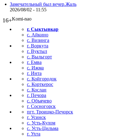
Замечательный был вечер.Жаль
2026/08/02 - 11:55
Komi-nao
16+
г. Сыктывкар
с. Айкино
с. Визинга
г. Воркута
г. Вуктыл
с. Выльгорт
г. Емва
с. Ижма
г. Инта
с. Койгородок
с. Корткерос
с. Кослан
г. Печора
с. Объячево
г. Сосногорск
пгт. Троицко-Печорск
г. Усинск
с. Усть-Кулом
с. Усть-Цильма
г. Ухта