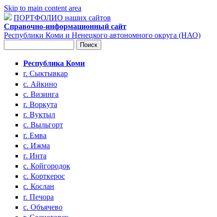
Skip to main content area
ПОРТФОЛИО наших сайтов
Справочно-информационный сайт
Республики Коми и Ненецкого автономного округа (НАО)
Поиск
Форма поиска
Республика Коми
г. Сыктывкар
с. Айкино
с. Визинга
г. Воркута
г. Вуктыл
с. Выльгорт
г. Емва
с. Ижма
г. Инта
с. Койгородок
с. Корткерос
с. Кослан
г. Печора
с. Объячево