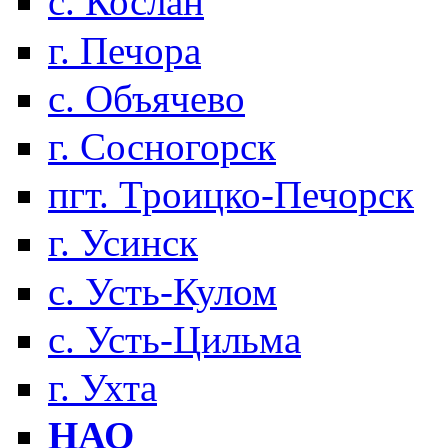
с. Кослан
г. Печора
с. Объячево
г. Сосногорск
пгт. Троицко-Печорск
г. Усинск
с. Усть-Кулом
с. Усть-Цильма
г. Ухта
НАО