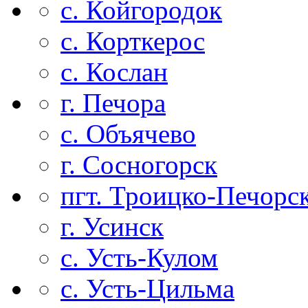
с. Койгородок
с. Корткерос
с. Кослан
г. Печора
с. Объячево
г. Сосногорск
пгт. Троицко-Печорс
г. Усинск
с. Усть-Кулом
с. Усть-Цильма