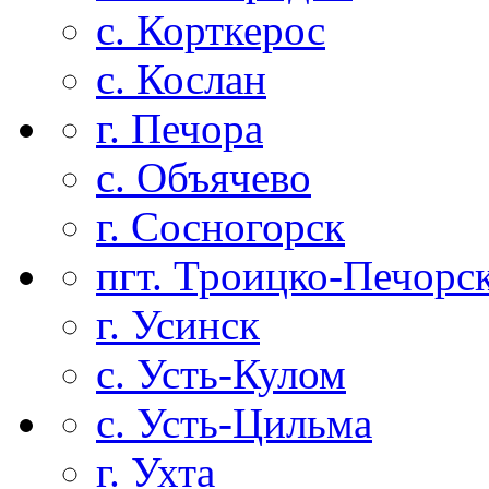
с. Корткерос
с. Кослан
г. Печора
с. Объячево
г. Сосногорск
пгт. Троицко-Печорс
г. Усинск
с. Усть-Кулом
с. Усть-Цильма
г. Ухта