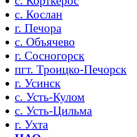
с. Корткерос
с. Кослан
г. Печора
с. Объячево
г. Сосногорск
пгт. Троицко-Печорск
г. Усинск
с. Усть-Кулом
с. Усть-Цильма
г. Ухта