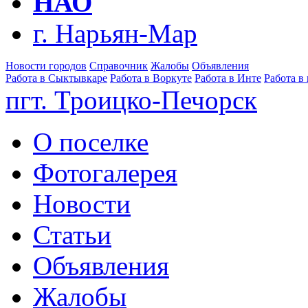
НАО
г. Нарьян-Мар
Новости городов
Справочник
Жалобы
Объявления
Работа в Сыктывкаре
Работа в Воркуте
Работа в Инте
Работа в
пгт. Троицко-Печорск
О поселке
Фотогалерея
Новости
Статьи
Объявления
Жалобы