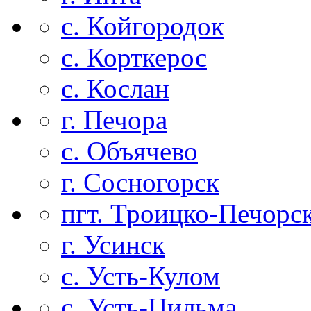
с. Койгородок
с. Корткерос
с. Кослан
г. Печора
с. Объячево
г. Сосногорск
пгт. Троицко-Печорс
г. Усинск
с. Усть-Кулом
с. Усть-Цильма