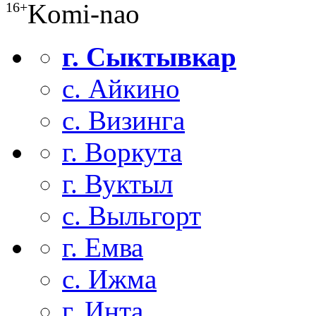
Komi-nao
16+
г. Сыктывкар
с. Айкино
с. Визинга
г. Воркута
г. Вуктыл
с. Выльгорт
г. Емва
с. Ижма
г. Инта