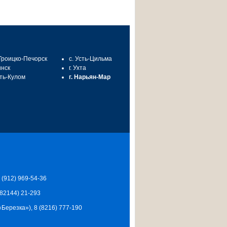
 Троицко-Печорск
с. Усть-Цильма
инск
г. Ухта
сть-Кулом
г. Нарьян-Мар
7 (912) 969-54-36
 (82144) 21-293
Ц «Березка»), 8 (8216) 777-190