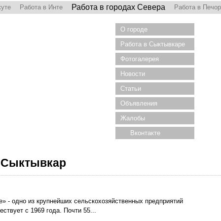
Работа в городах Севера
куте
Работа в Инте
Работа в Печо
О городе
Работа в Сыктывкаре
Фотогалерея
Новости
Статьи
Объявления
Жалобы
Вконтакте
. Сыктывкар
» - одно из крупнейших сельскохозяйственных предприятий
твует с 1969 года. Почти 55...