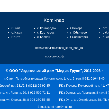
Komi-nao
г. Емва
с. Койгородок
г. Печора
пгт.
с. Ижма
с. Корткерос
с. Объячево
г. Ус
г. Инта
с. Кослан
г. Сосногорск
с. У
https://t.me/ProUsinsk_komi_nao_ru
проусинск.рф
© ООО "Издательский дом "Медиа-Групп", 2011-2026 г.
г. Санкт-Петербург, площадь Конституции, 1, кор. 2, тел. 8-911-016-43-40
брьский пр., 131/6, 8 (8212) 55-99-85
РК, г. Печора, Печорский пр-т, 41, +
кута, ул. Ленина, 60, 8-912-509-71-11
РК, г. Усинск, ул. Парковая, 8 «а», 8
 Инта, ул. Кирова, 38, 8-904-270-56-55
РК, г. Ухта, ул. Октябрьская, 38, (Т
E-mail:
komi-nao@mail.ru