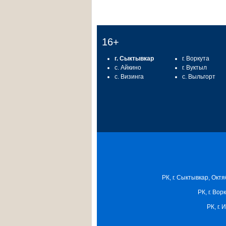
16+
г. Сыктывкар
г. Воркута
с. Айкино
г. Вуктыл
с. Визинга
с. Выльгорт
РК, г. Сыктывкар, Октя
РК, г. Вор
РК, г.