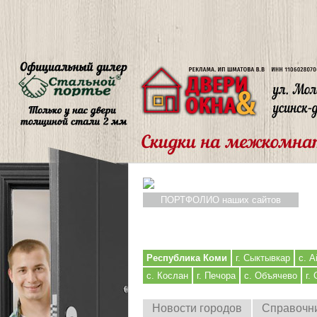
ПОРТФОЛИО наших сайтов
Республика Коми
г. Сыктывкар
с. А
с. Кослан
г. Печора
с. Объячево
г.
Новости городов
Справочн