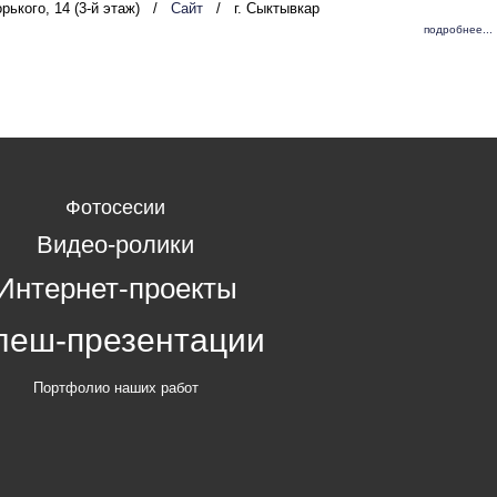
орького, 14 (3-й этаж)
/
Сайт
/
г. Сыктывкар
подробнее...
Фотосесии
Видео-ролики
Интернет-проекты
леш-презентации
Портфолио наших работ