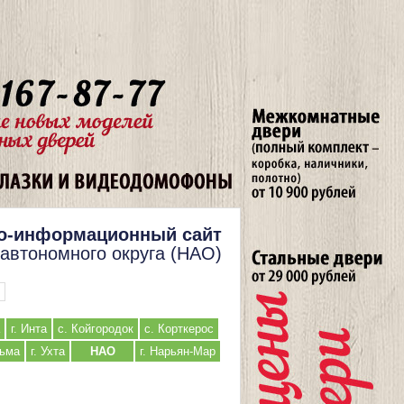
о-информационный сайт
 автономного округа (НАО)
г. Инта
с. Койгородок
с. Корткерос
льма
г. Ухта
НАО
г. Нарьян-Мар