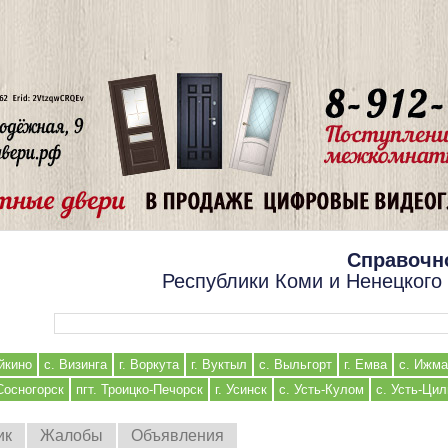
Справочн
Республики Коми и Ненецкого
Форма поиска
йкино
с. Визинга
г. Воркута
г. Вуктыл
с. Выльгорт
г. Емва
с. Ижма
 Сосногорск
пгт. Троицко-Печорск
г. Усинск
с. Усть-Кулом
с. Усть-Ци
ик
Жалобы
Объявления