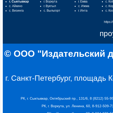
г. Сыктывкар
г. Воркута
г. Емва
с. Ко
с. Айкино
г. Вуктыл
с. Ижма
с. Ко
с. Визинга
с. Выльгорт
г. Инта
с. Ко
https:
про
© ООО "Издательский д
г. Санкт-Петербург, площадь Ко
РК, г. Сыктывкар, Октябрьский пр., 131/6, 8 (8212) 55-9
РК, г. Воркута, ул. Ленина, 60, 8-912-509-7