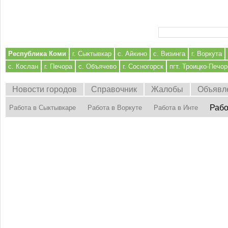
Форма поиска
Республика Коми
г. Сыктывкар
с. Айкино
с. Визинга
г. Воркута
с. Кослан
г. Печора
с. Объячево
г. Сосногорск
пгт. Троицко-Печор
Новости городов
Справочник
Жалобы
Объявл
Рабо
Работа в Сыктывкаре
Работа в Воркуте
Работа в Инте