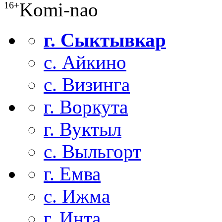
Komi-nao
16+
г. Сыктывкар
с. Айкино
с. Визинга
г. Воркута
г. Вуктыл
с. Выльгорт
г. Емва
с. Ижма
г. Инта