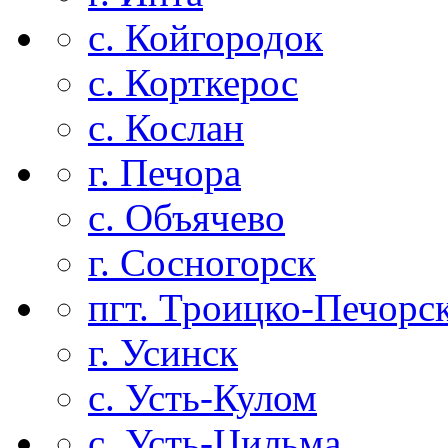
с. Койгородок
с. Корткерос
с. Кослан
г. Печора
с. Объячево
г. Сосногорск
пгт. Троицко-Печорс
г. Усинск
с. Усть-Кулом
с. Усть-Цильма