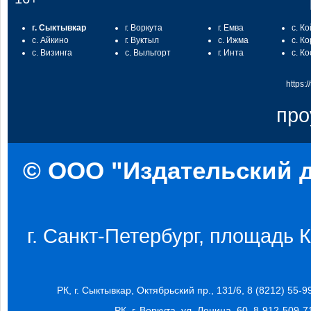
г. Сыктывкар
г. Воркута
г. Емва
с. К
с. Айкино
г. Вуктыл
с. Ижма
с. К
с. Визинга
с. Выльгорт
г. Инта
с. К
https:
про
© ООО "Издательский д
г. Санкт-Петербург, площадь Ко
РК, г. Сыктывкар, Октябрьский пр., 131/6, 8 (8212) 55-9
РК, г. Воркута, ул. Ленина, 60, 8-912-509-7