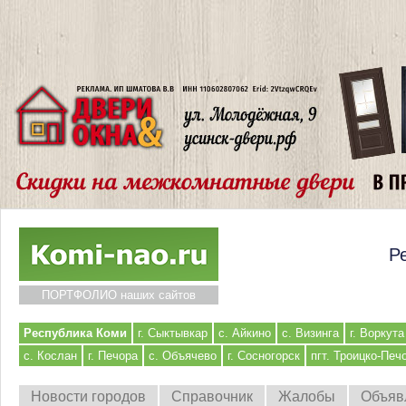
Р
ПОРТФОЛИО наших сайтов
Республика Коми
г. Сыктывкар
с. Айкино
с. Визинга
г. Воркута
с. Кослан
г. Печора
с. Объячево
г. Сосногорск
пгт. Троицко-Печ
Новости городов
Справочник
Жалобы
Объяв