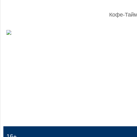
Кофе-Тай
:
16+