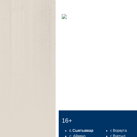
16+
г. Сыктывкар
г. Воркута
с. Айкино
г. Вуктыл