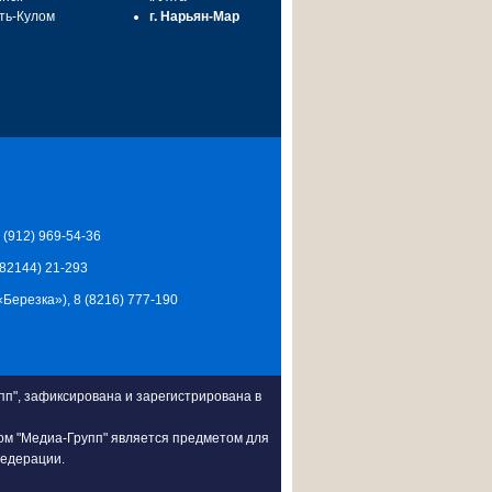
сть-Кулом
г. Нарьян-Мар
7 (912) 969-54-36
 (82144) 21-293
Ц «Березка»), 8 (8216) 777-190
п", зафиксирована и зарегистрирована в
ом "Медиа-Групп" является предметом для
Федерации.