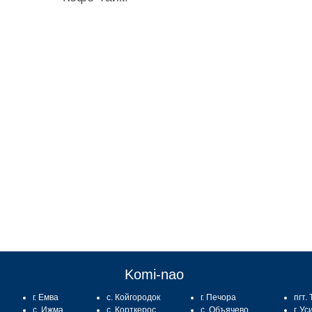
:
Komi-nao
г. Емва
с. Койгородок
г. Печора
пгт.
с. Ижма
с. Корткерос
с. Объячево
г. Ус