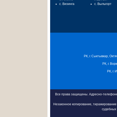
с. Визинга
с. Выльгорт
РК, г. Сыктывкар, Октя
РК, г. Вор
РК, г.
Все права защищены. Адресно-телефонна
Незаконное копирование, тиражирование 
судебных 