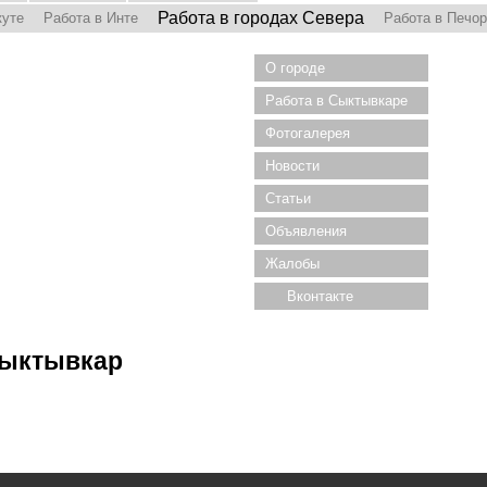
Работа в городах Севера
куте
Работа в Инте
Работа в Печо
О городе
Работа в Сыктывкаре
Фотогалерея
Новости
Статьи
Объявления
Жалобы
Вконтакте
Сыктывкар