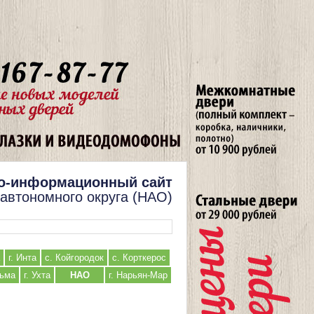
о-информационный сайт
 автономного округа (НАО)
г. Инта
с. Койгородок
с. Корткерос
льма
г. Ухта
НАО
г. Нарьян-Мар