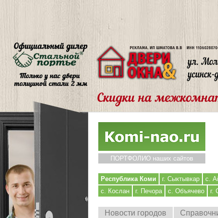
ПОРТФОЛИО наших сайтов
Республика Коми
г. Сыктывкар
с. А
с. Кослан
г. Печора
с. Объячево
г.
Новости городов
Справочн