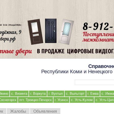
Справочн
Республики Коми и Ненецкого
Форма поиска
йкино
с. Визинга
г. Воркута
г. Вуктыл
с. Выльгорт
г. Емва
с. Ижма
 Сосногорск
пгт. Троицко-Печорск
г. Усинск
с. Усть-Кулом
с. Усть-Ци
ик
Жалобы
Объявления