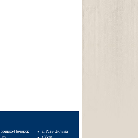
 Троицко-Печорск
с. Усть-Цильма
инск
г. Ухта