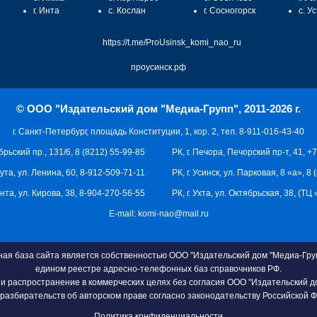
г. Инта
с. Кослан
г. Сосногорск
с. У
https://t.me/ProUsinsk_komi_nao_ru
проусинск.рф
© ООО "Издательский дом "Медиа-Групп", 2011-2026 г.
г. Санкт-Петербург, площадь Конституции, 1, кор. 2, тел. 8-911-016-43-40
брьский пр., 131/6, 8 (8212) 55-99-85
РК, г. Печора, Печорский пр-т, 41, +
кута, ул. Ленина, 60, 8-912-509-71-11
РК, г. Усинск, ул. Парковая, 8 «а», 8
 Инта, ул. Кирова, 38, 8-904-270-56-55
РК, г. Ухта, ул. Октябрьская, 38, (Т
E-mail:
komi-nao@mail.ru
я база сайта является собственностью ООО "Издательский дом "Медиа-Груп
едином реестре адресно-телефонных баз справочников РФ.
и распространение в коммерческих целях без согласия ООО "Издательский д
разбирательств об авторском праве согласно законодательству Российской 
Политика конфиденциальности