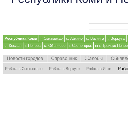
Форма поиска
Республика Коми
г. Сыктывкар
с. Айкино
с. Визинга
г. Воркута
с. Кослан
г. Печора
с. Объячево
г. Сосногорск
пгт. Троицко-Печор
Новости городов
Справочник
Жалобы
Объявл
Рабо
Работа в Сыктывкаре
Работа в Воркуте
Работа в Инте