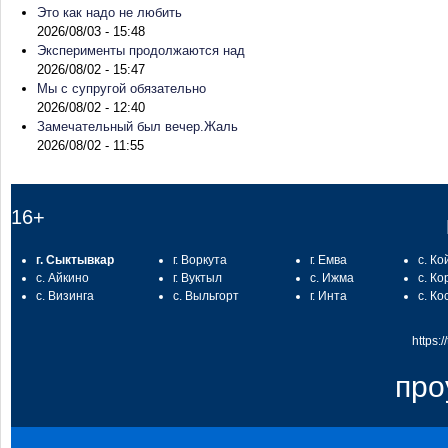
Это как надо не любить
2026/08/03 - 15:48
Эксперименты продолжаются над
2026/08/02 - 15:47
Мы с супругой обязательно
2026/08/02 - 12:40
Замечательный был вечер.Жаль
2026/08/02 - 11:55
16+
г. Сыктывкар
г. Воркута
г. Емва
с. Ко
с. Айкино
г. Вуктыл
с. Ижма
с. Ко
с. Визинга
с. Выльгорт
г. Инта
с. Ко
https:
про