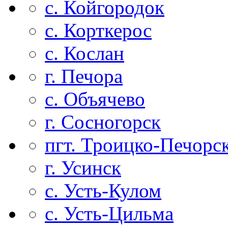
с. Койгородок
с. Корткерос
с. Кослан
г. Печора
с. Объячево
г. Сосногорск
пгт. Троицко-Печорс
г. Усинск
с. Усть-Кулом
с. Усть-Цильма