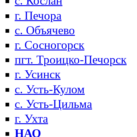
с. Кослан
г. Печора
с. Объячево
г. Сосногорск
пгт. Троицко-Печорск
г. Усинск
с. Усть-Кулом
с. Усть-Цильма
г. Ухта
НАО