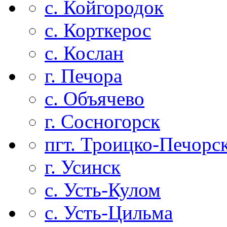
с. Койгородок
с. Корткерос
с. Кослан
г. Печора
с. Объячево
г. Сосногорск
пгт. Троицко-Печорс
г. Усинск
с. Усть-Кулом
с. Усть-Цильма