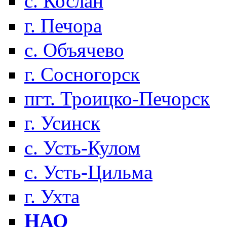
с. Кослан
г. Печора
с. Объячево
г. Сосногорск
пгт. Троицко-Печорск
г. Усинск
с. Усть-Кулом
с. Усть-Цильма
г. Ухта
НАО