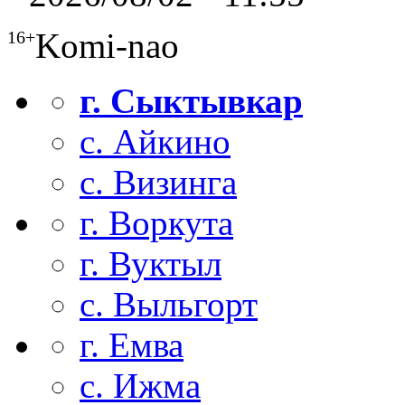
Komi-nao
16+
г. Сыктывкар
с. Айкино
с. Визинга
г. Воркута
г. Вуктыл
с. Выльгорт
г. Емва
с. Ижма