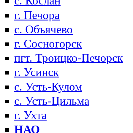
с. Кослан
г. Печора
с. Объячево
г. Сосногорск
пгт. Троицко-Печорск
г. Усинск
с. Усть-Кулом
с. Усть-Цильма
г. Ухта
НАО