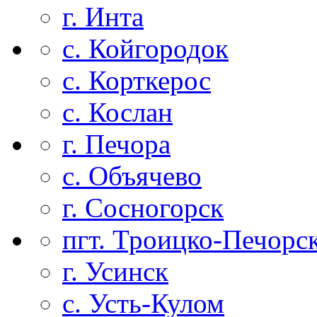
г. Инта
с. Койгородок
с. Корткерос
с. Кослан
г. Печора
с. Объячево
г. Сосногорск
пгт. Троицко-Печорс
г. Усинск
с. Усть-Кулом