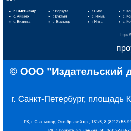
г. Сыктывкар
г. Воркута
г. Емва
с. К
с. Айкино
г. Вуктыл
с. Ижма
с. К
с. Визинга
с. Выльгорт
г. Инта
с. К
https:
про
© ООО "Издательский д
г. Санкт-Петербург, площадь Ко
РК, г. Сыктывкар, Октябрьский пр., 131/6, 8 (8212) 55-9
РК, г. Воркута, ул. Ленина, 60, 8-912-509-7