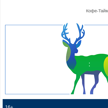
Кофе-Тай
:
16+