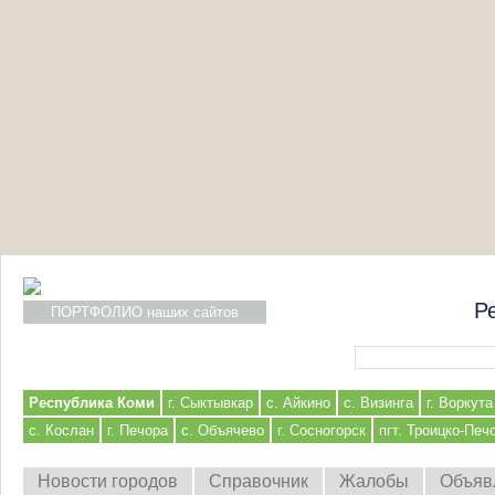
Р
ПОРТФОЛИО наших сайтов
Форма поиска
Республика Коми
г. Сыктывкар
с. Айкино
с. Визинга
г. Воркута
с. Кослан
г. Печора
с. Объячево
г. Сосногорск
пгт. Троицко-Печ
Новости городов
Справочник
Жалобы
Объяв