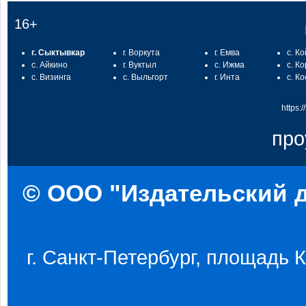
16+
г. Сыктывкар
г. Воркута
г. Емва
с. К
с. Айкино
г. Вуктыл
с. Ижма
с. К
с. Визинга
с. Выльгорт
г. Инта
с. К
https:
про
© ООО "Издательский д
г. Санкт-Петербург, площадь Ко