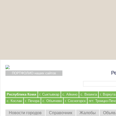
Р
ПОРТФОЛИО наших сайтов
Форма поиска
Республика Коми
г. Сыктывкар
с. Айкино
с. Визинга
г. Воркута
с. Кослан
г. Печора
с. Объячево
г. Сосногорск
пгт. Троицко-Печ
Новости городов
Справочник
Жалобы
Объяв