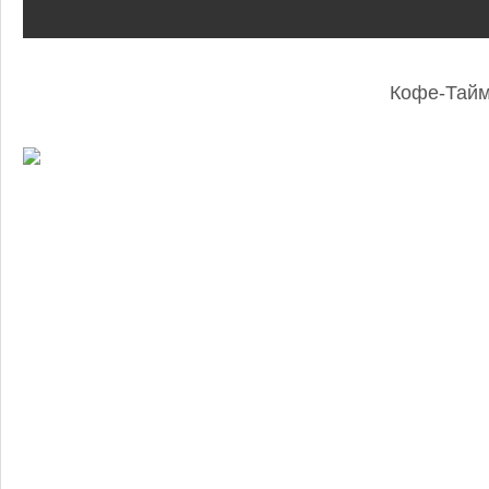
Кофе-Тай
: