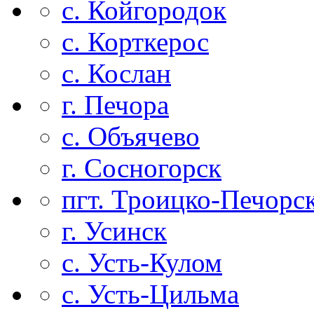
с. Койгородок
с. Корткерос
с. Кослан
г. Печора
с. Объячево
г. Сосногорск
пгт. Троицко-Печорс
г. Усинск
с. Усть-Кулом
с. Усть-Цильма