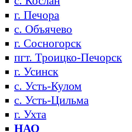
с. Кослан
г. Печора
с. Объячево
г. Сосногорск
пгт. Троицко-Печорск
г. Усинск
с. Усть-Кулом
с. Усть-Цильма
г. Ухта
НАО