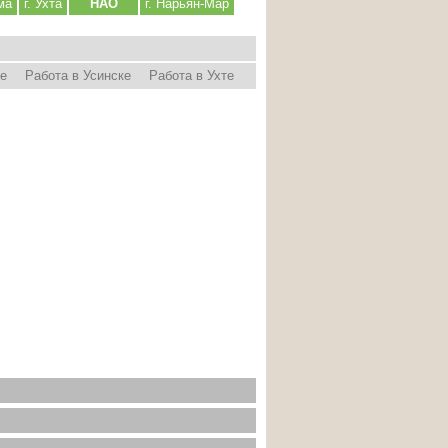
ма
г. Ухта
НАО
г. Нарьян-Мар
ре
Работа в Усинске
Работа в Ухте