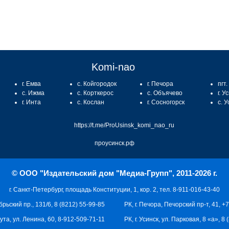
Komi-nao
г. Емва
с. Койгородок
г. Печора
пгт
с. Ижма
с. Корткерос
с. Объячево
г. У
г. Инта
с. Кослан
г. Сосногорск
с. 
https://t.me/ProUsinsk_komi_nao_ru
проусинск.рф
© ООО "Издательский дом "Медиа-Групп", 2011-2026 г.
г. Санкт-Петербург, площадь Конституции, 1, кор. 2, тел. 8-911-016-43-40
брьский пр., 131/6, 8 (8212) 55-99-85
РК, г. Печора, Печорский пр-т, 41, +
кута, ул. Ленина, 60, 8-912-509-71-11
РК, г. Усинск, ул. Парковая, 8 «а», 8