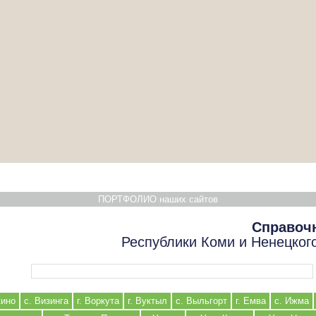
ПОРТФОЛИО наших сайтов
Справоч
Республики Коми и Ненецког
Форма поиска
кино
с. Визинга
г. Воркута
г. Вуктыл
с. Выльгорт
г. Емва
с. Ижма