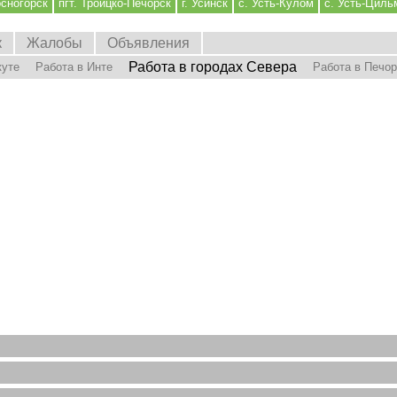
осногорск
пгт. Троицко-Печорск
г. Усинск
с. Усть-Кулом
с. Усть-Циль
к
Жалобы
Объявления
Работа в городах Севера
куте
Работа в Инте
Работа в Печо