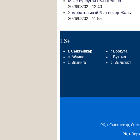
Мы с супругой обязательно
2026/08/02 - 12:40
Замечательный был вечер.Жаль
2026/08/02 - 11:55
16+
г. Сыктывкар
г. Воркута
с. Айкино
г. Вуктыл
с. Визинга
с. Выльгорт
РК, г. Сыктывкар, Октя
РК, г. Вор