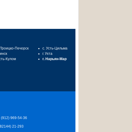
. Троицко-Печорск
с. Усть-Цильма
синск
г. Ухта
Усть-Кулом
г. Нарьян-Мар
7 (912) 969-54-36
 (82144) 21-293