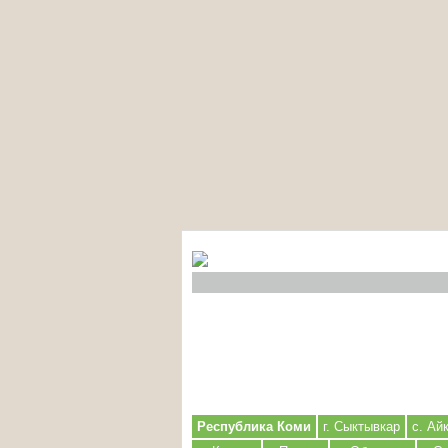
Республика Коми
г. Сыктывкар
с. Ай