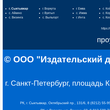
г. Сыктывкар
г. Воркута
г. Емва
с. Ко
с. Айкино
г. Вуктыл
с. Ижма
с. Ко
с. Визинга
с. Выльгорт
г. Инта
с. Ко
https:
про
© ООО "Издательский д
г. Санкт-Петербург, площадь Ко
РК, г. Сыктывкар, Октябрьский пр., 131/6, 8 (8212) 55-9