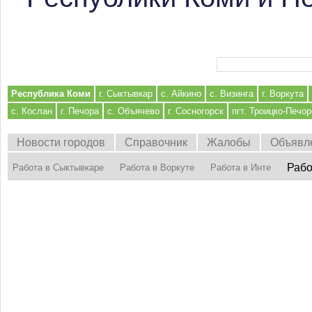
Форма поиска
Республика Коми
г. Сыктывкар
с. Айкино
с. Визинга
г. Воркута
с. Кослан
г. Печора
с. Объячево
г. Сосногорск
пгт. Троицко-Печор
Новости городов
Справочник
Жалобы
Объявл
Рабо
Работа в Сыктывкаре
Работа в Воркуте
Работа в Инте