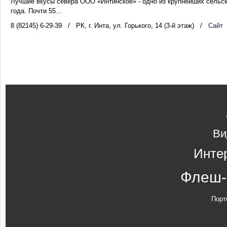
Лучшие вкусы севера ООО «Интинское» - одно из крупнейших сельс
года. Почти 55...
8 (82145) 6-29-39
/
РК, г. Инта, ул. Горького, 14 (3-й этаж)
/
Сайт
Ви
Инте
Флеш-
Порт