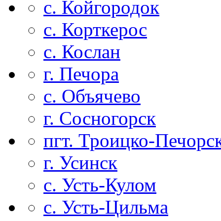
с. Койгородок
с. Корткерос
с. Кослан
г. Печора
с. Объячево
г. Сосногорск
пгт. Троицко-Печорс
г. Усинск
с. Усть-Кулом
с. Усть-Цильма