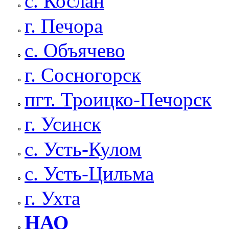
с. Кослан
г. Печора
с. Объячево
г. Сосногорск
пгт. Троицко-Печорск
г. Усинск
с. Усть-Кулом
с. Усть-Цильма
г. Ухта
НАО