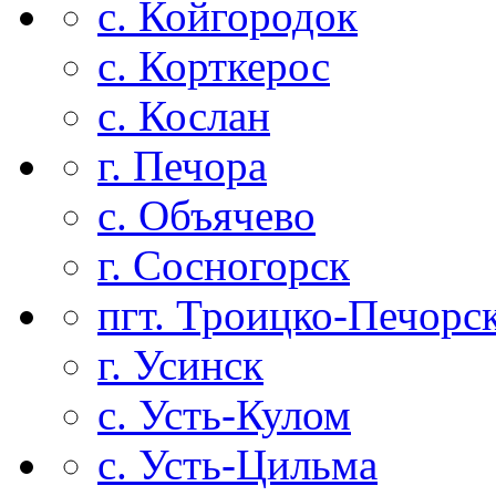
с. Койгородок
с. Корткерос
с. Кослан
г. Печора
с. Объячево
г. Сосногорск
пгт. Троицко-Печорс
г. Усинск
с. Усть-Кулом
с. Усть-Цильма