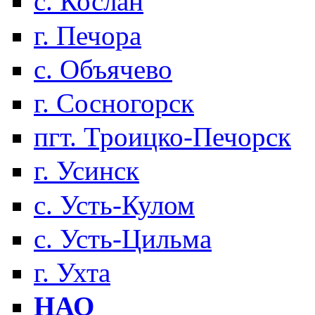
с. Кослан
г. Печора
с. Объячево
г. Сосногорск
пгт. Троицко-Печорск
г. Усинск
с. Усть-Кулом
с. Усть-Цильма
г. Ухта
НАО