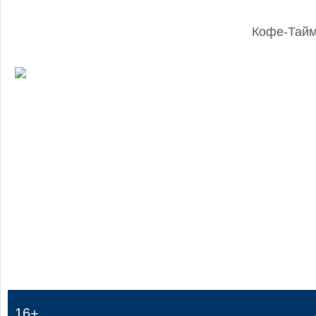
Кофе-Тай
:
16+