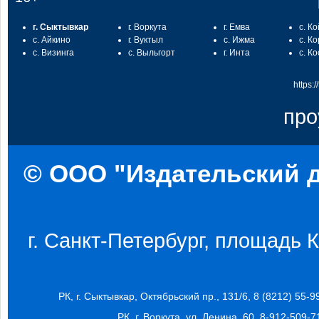
г. Сыктывкар
г. Воркута
г. Емва
с. К
с. Айкино
г. Вуктыл
с. Ижма
с. К
с. Визинга
с. Выльгорт
г. Инта
с. К
https:
про
© ООО "Издательский д
г. Санкт-Петербург, площадь Ко
РК, г. Сыктывкар, Октябрьский пр., 131/6, 8 (8212) 55-9
РК, г. Воркута, ул. Ленина, 60, 8-912-509-7