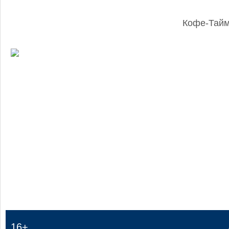
Кофе-Тай
:
16+