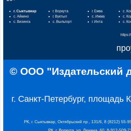
г. Сыктывкар
г. Воркута
г. Емва
с. К
с. Айкино
г. Вуктыл
с. Ижма
с. К
с. Визинга
с. Выльгорт
г. Инта
с. К
https:
про
© ООО "Издательский д
г. Санкт-Петербург, площадь Ко
РК, г. Сыктывкар, Октябрьский пр., 131/6, 8 (8212) 55-9
РК, г. Воркута, ул. Ленина, 60, 8-912-509-7