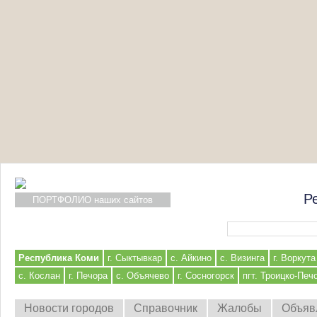
Р
ПОРТФОЛИО наших сайтов
Форма поиска
Республика Коми
г. Сыктывкар
с. Айкино
с. Визинга
г. Воркута
с. Кослан
г. Печора
с. Объячево
г. Сосногорск
пгт. Троицко-Печ
Новости городов
Справочник
Жалобы
Объяв