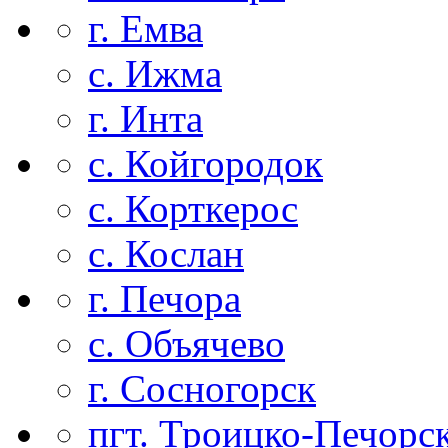
г. Емва
с. Ижма
г. Инта
с. Койгородок
с. Корткерос
с. Кослан
г. Печора
с. Объячево
г. Сосногорск
пгт. Троицко-Печорс