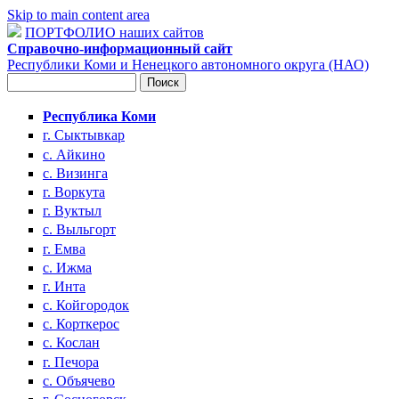
Skip to main content area
ПОРТФОЛИО наших сайтов
Справочно-информационный сайт
Республики Коми и Ненецкого автономного округа (НАО)
Поиск
Форма поиска
Республика Коми
г. Сыктывкар
с. Айкино
с. Визинга
г. Воркута
г. Вуктыл
с. Выльгорт
г. Емва
с. Ижма
г. Инта
с. Койгородок
с. Корткерос
с. Кослан
г. Печора
с. Объячево