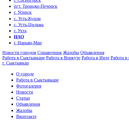
г. Сосногорск
пгт. Троицко-Печорск
г. Усинск
с. Усть-Кулом
с. Усть-Цильма
г. Ухта
НАО
г. Нарьян-Мар
Новости городов
Справочник
Жалобы
Объявления
Работа в Сыктывкаре
Работа в Воркуте
Работа в Инте
Работа в
г. Сыктывкар
О городе
Работа в Сыктывкаре
Фотогалерея
Новости
Статьи
Объявления
Жалобы
Вконтакте