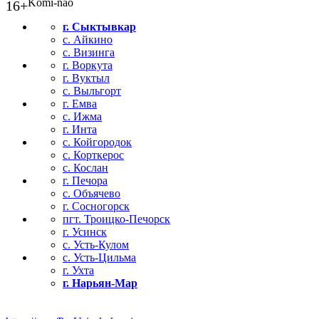
Komi-nao
16+
г. Сыктывкар
с. Айкино
с. Визинга
г. Воркута
г. Вуктыл
с. Выльгорт
г. Емва
с. Ижма
г. Инта
с. Койгородок
с. Корткерос
с. Кослан
г. Печора
с. Объячево
г. Сосногорск
пгт. Троицко-Печорск
г. Усинск
с. Усть-Кулом
с. Усть-Цильма
г. Ухта
г. Нарьян-Мар