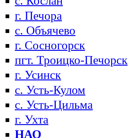
с. Кослан
г. Печора
с. Объячево
г. Сосногорск
пгт. Троицко-Печорск
г. Усинск
с. Усть-Кулом
с. Усть-Цильма
г. Ухта
НАО