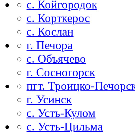
с. Койгородок
с. Корткерос
с. Кослан
г. Печора
с. Объячево
г. Сосногорск
пгт. Троицко-Печорс
г. Усинск
с. Усть-Кулом
с. Усть-Цильма