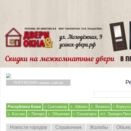
Р
ПОРТФОЛИО наших сайтов
Форма поиска
Республика Коми
г. Сыктывкар
с. Айкино
с. Визинга
г. Воркута
с. Кослан
г. Печора
с. Объячево
г. Сосногорск
пгт. Троицко-Печ
Новости городов
Справочник
Жалобы
Объяв