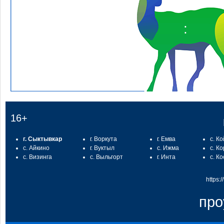
:
16+
г. Сыктывкар
г. Воркута
г. Емва
с. К
с. Айкино
г. Вуктыл
с. Ижма
с. К
с. Визинга
с. Выльгорт
г. Инта
с. К
https:
про