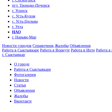
г. Сосногорск
пгт. Троицко-Печорск
г. Усинск
с. Усть-Кулом
с. Усть-Цильма
г. Ухта
НАО
г. Нарьян-Мар
Новости городов
Справочник
Жалобы
Объявления
Работа в Сыктывкаре
Работа в Воркуте
Работа в Инте
Работа в
г. Сыктывкар
О городе
Работа в Сыктывкаре
Фотогалерея
Новости
Статьи
Объявления
Жалобы
Вконтакте