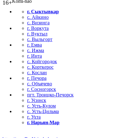
Komi-nao
16+
г. Сыктывкар
с. Айкино
с. Визинга
г. Воркута
г. Вуктыл
с. Выльгорт
г. Емва
с. Ижма
г. Инта
с. Койгородок
с. Корткерос
с. Кослан
г. Печора
с. Объячево
г. Сосногорск
пгт. Троицко-Печорск
г. Усинск
с. Усть-Кулом
с. Усть-Цильма
г. Ухта
г. Нарьян-Мар