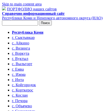
Skip to main content area
ПОРТФОЛИО наших сайтов
Справочно-информационный сайт
Республики Коми и Ненецкого автономного округа (НАО)
Поиск
Форма поиска
Республика Коми
г. Сыктывкар
с. Айкино
с. Визинга
г. Воркута
г. Вуктыл
с. Выльгорт
г. Емва
с. Ижма
г. Инта
с. Койгородок
с. Корткерос
с. Кослан
г. Печора
с. Объячево