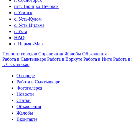
г. Сосногорск
пгт. Троицко-Печорск
г. Усинск
с. Усть-Кулом
с. Усть-Цильма
г. Ухта
НАО
г. Нарьян-Мар
Новости городов
Справочник
Жалобы
Объявления
Работа в Сыктывкаре
Работа в Воркуте
Работа в Инте
Работа в
г. Сыктывкар
О городе
Работа в Сыктывкаре
Фотогалерея
Новости
Статьи
Объявления
Жалобы
Вконтакте