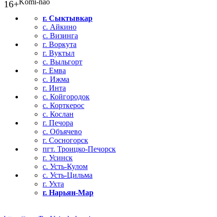
Komi-nao
16+
г. Сыктывкар
с. Айкино
с. Визинга
г. Воркута
г. Вуктыл
с. Выльгорт
г. Емва
с. Ижма
г. Инта
с. Койгородок
с. Корткерос
с. Кослан
г. Печора
с. Объячево
г. Сосногорск
пгт. Троицко-Печорск
г. Усинск
с. Усть-Кулом
с. Усть-Цильма
г. Ухта
г. Нарьян-Мар