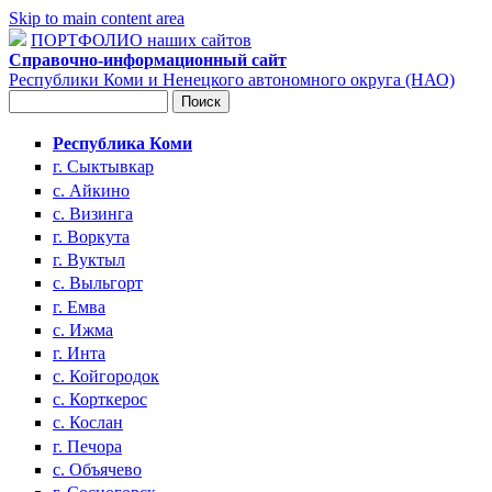
Skip to main content area
ПОРТФОЛИО наших сайтов
Справочно-информационный сайт
Республики Коми и Ненецкого автономного округа (НАО)
Поиск
Форма поиска
Республика Коми
г. Сыктывкар
с. Айкино
с. Визинга
г. Воркута
г. Вуктыл
с. Выльгорт
г. Емва
с. Ижма
г. Инта
с. Койгородок
с. Корткерос
с. Кослан
г. Печора
с. Объячево