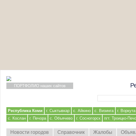
Р
ПОРТФОЛИО наших сайтов
Форма поиска
Республика Коми
г. Сыктывкар
с. Айкино
с. Визинга
г. Воркута
с. Кослан
г. Печора
с. Объячево
г. Сосногорск
пгт. Троицко-Печ
Новости городов
Справочник
Жалобы
Объяв