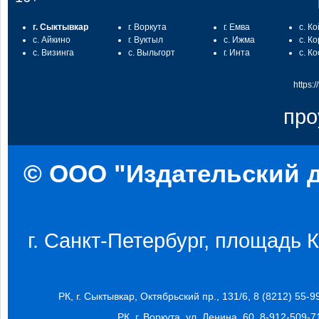
г. Сыктывкар
г. Воркута
г. Емва
с. К
с. Айкино
г. Вуктыл
с. Ижма
с. К
с. Визинга
с. Выльгорт
г. Инта
с. К
https:
про
© ООО "Издательский д
г. Санкт-Петербург, площадь Ко
РК, г. Сыктывкар, Октябрьский пр., 131/6, 8 (8212) 55-9
РК, г. Воркута, ул. Ленина, 60, 8-912-509-7