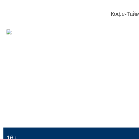
Кофе-Тай
:
16+