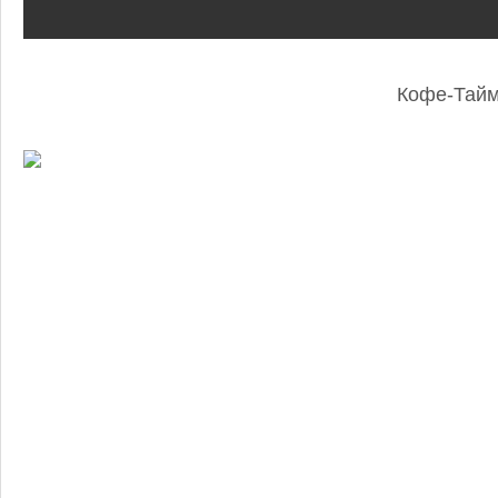
Кофе-Тай
: