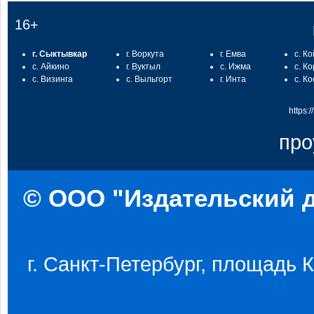
16+
г. Сыктывкар
г. Воркута
г. Емва
с. К
с. Айкино
г. Вуктыл
с. Ижма
с. К
с. Визинга
с. Выльгорт
г. Инта
с. К
https:
про
© ООО "Издательский д
г. Санкт-Петербург, площадь Ко