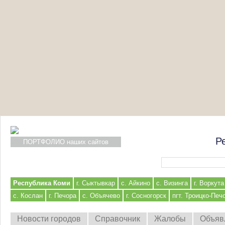
Р
ПОРТФОЛИО наших сайтов
Форма поиска
Республика Коми
г. Сыктывкар
с. Айкино
с. Визинга
г. Воркута
с. Кослан
г. Печора
с. Объячево
г. Сосногорск
пгт. Троицко-Печ
Новости городов
Справочник
Жалобы
Объяв