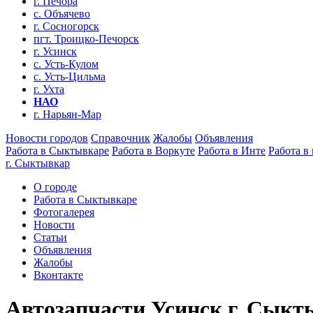
г. Печора
с. Объячево
г. Сосногорск
пгт. Троицко-Печорск
г. Усинск
с. Усть-Кулом
с. Усть-Цильма
г. Ухта
НАО
г. Нарьян-Мар
Новости городов
Справочник
Жалобы
Объявления
Работа в Сыктывкаре
Работа в Воркуте
Работа в Инте
Работа в
г. Сыктывкар
О городе
Работа в Сыктывкаре
Фотогалерея
Новости
Статьи
Объявления
Жалобы
Вконтакте
Автозапчасти Усинск г. Сыкт