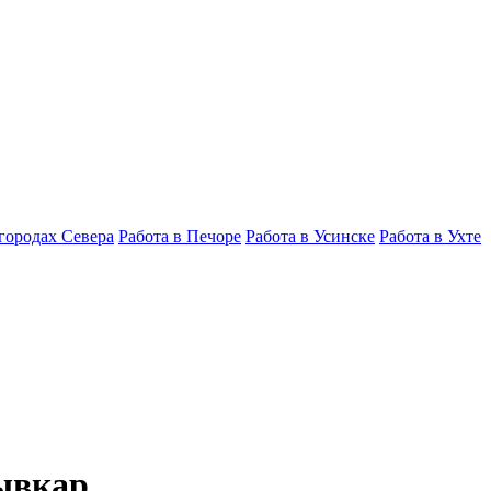
 городах Севера
Работа в Печоре
Работа в Усинске
Работа в Ухте
ывкар