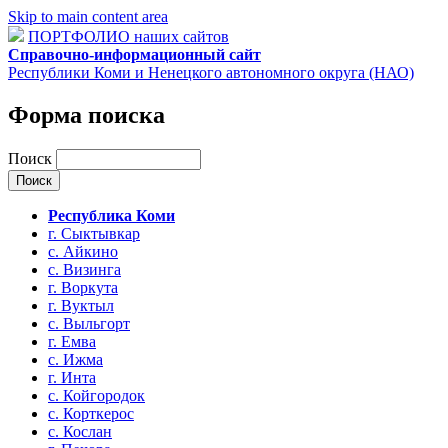
Skip to main content area
ПОРТФОЛИО наших сайтов
Справочно-информационный сайт
Республики Коми и Ненецкого автономного округа (НАО)
Форма поиска
Поиск
Республика Коми
г. Сыктывкар
с. Айкино
с. Визинга
г. Воркута
г. Вуктыл
с. Выльгорт
г. Емва
с. Ижма
г. Инта
с. Койгородок
с. Корткерос
с. Кослан