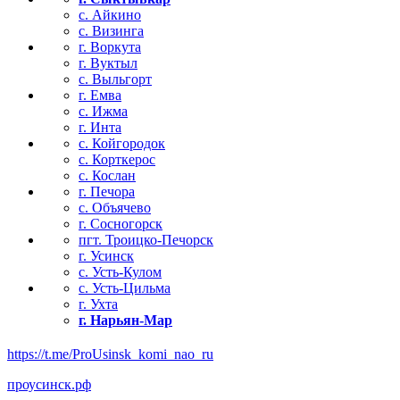
с. Айкино
с. Визинга
г. Воркута
г. Вуктыл
с. Выльгорт
г. Емва
с. Ижма
г. Инта
с. Койгородок
с. Корткерос
с. Кослан
г. Печора
с. Объячево
г. Сосногорск
пгт. Троицко-Печорск
г. Усинск
с. Усть-Кулом
с. Усть-Цильма
г. Ухта
г. Нарьян-Мар
https://t.me/ProUsinsk_komi_nao_ru
проусинск.рф