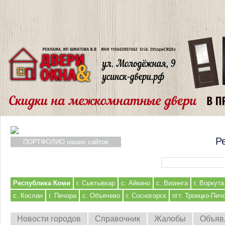
Р
ПОРТФОЛИО наших сайтов
Форма поиска
Республика Коми
г. Сыктывкар
с. Айкино
с. Визинга
г. Воркута
с. Кослан
г. Печора
с. Объячево
г. Сосногорск
пгт. Троицко-Печ
Новости городов
Справочник
Жалобы
Объяв