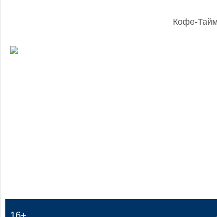
Кофе-Тай
:
16+