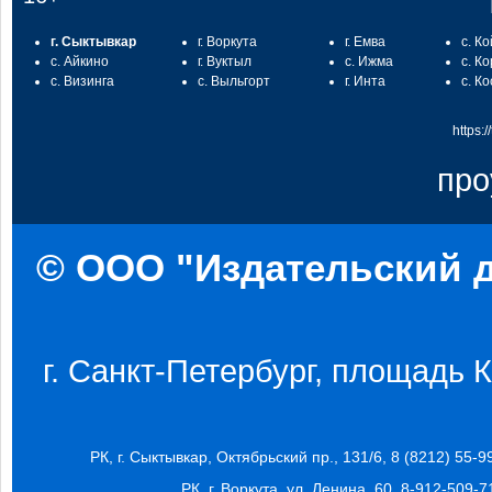
г. Сыктывкар
г. Воркута
г. Емва
с. К
с. Айкино
г. Вуктыл
с. Ижма
с. К
с. Визинга
с. Выльгорт
г. Инта
с. К
https:
про
© ООО "Издательский д
г. Санкт-Петербург, площадь Ко
РК, г. Сыктывкар, Октябрьский пр., 131/6, 8 (8212) 55-9
РК, г. Воркута, ул. Ленина, 60, 8-912-509-7