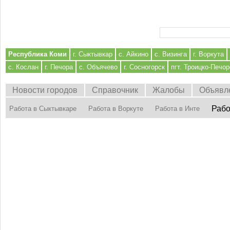
Форма поиска
Республика Коми
г. Сыктывкар
с. Айкино
с. Визинга
г. Воркута
с. Кослан
г. Печора
с. Объячево
г. Сосногорск
пгт. Троицко-Печор
Новости городов
Справочник
Жалобы
Объявл
Рабо
Работа в Сыктывкаре
Работа в Воркуте
Работа в Инте