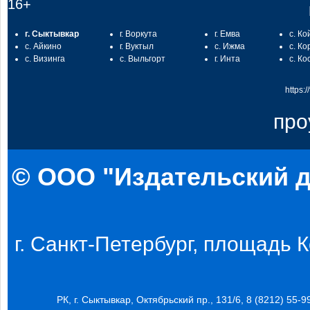
16+
г. Сыктывкар
г. Воркута
г. Емва
с. Ко
с. Айкино
г. Вуктыл
с. Ижма
с. Ко
с. Визинга
с. Выльгорт
г. Инта
с. Ко
https:
про
© ООО "Издательский д
г. Санкт-Петербург, площадь Ко
РК, г. Сыктывкар, Октябрьский пр., 131/6, 8 (8212) 55-9