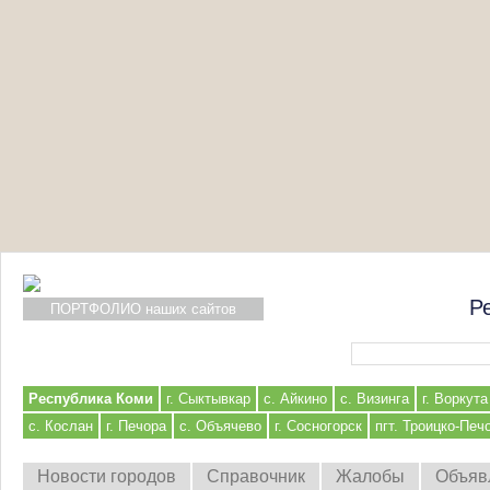
Р
ПОРТФОЛИО наших сайтов
Форма поиска
Республика Коми
г. Сыктывкар
с. Айкино
с. Визинга
г. Воркута
с. Кослан
г. Печора
с. Объячево
г. Сосногорск
пгт. Троицко-Печ
Новости городов
Справочник
Жалобы
Объяв