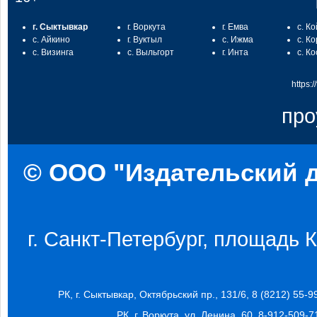
г. Сыктывкар
г. Воркута
г. Емва
с. К
с. Айкино
г. Вуктыл
с. Ижма
с. К
с. Визинга
с. Выльгорт
г. Инта
с. К
https:
про
© ООО "Издательский д
г. Санкт-Петербург, площадь Ко
РК, г. Сыктывкар, Октябрьский пр., 131/6, 8 (8212) 55-9
РК, г. Воркута, ул. Ленина, 60, 8-912-509-7