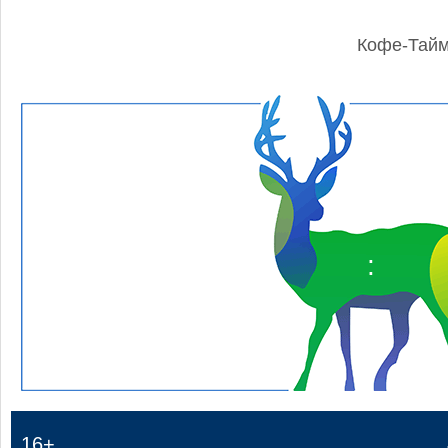
Кофе-Тай
:
16+