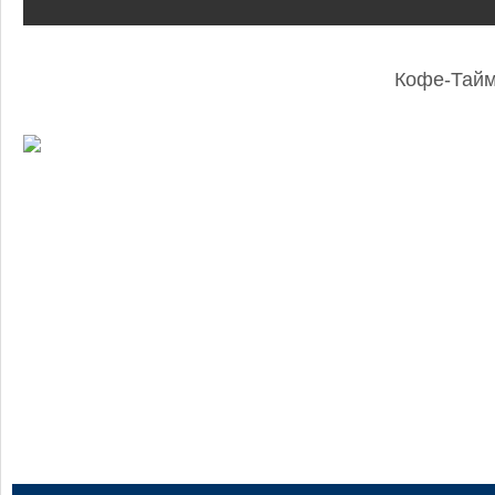
Кофе-Тай
: