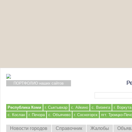
Р
ПОРТФОЛИО наших сайтов
Форма поиска
Республика Коми
г. Сыктывкар
с. Айкино
с. Визинга
г. Воркута
с. Кослан
г. Печора
с. Объячево
г. Сосногорск
пгт. Троицко-Печ
Новости городов
Справочник
Жалобы
Объяв