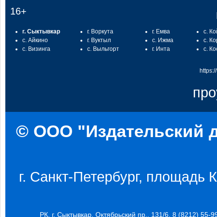
16+
г. Сыктывкар
г. Воркута
г. Емва
с. К
с. Айкино
г. Вуктыл
с. Ижма
с. К
с. Визинга
с. Выльгорт
г. Инта
с. К
https:
про
© ООО "Издательский д
г. Санкт-Петербург, площадь Ко
РК, г. Сыктывкар, Октябрьский пр., 131/6, 8 (8212) 55-9