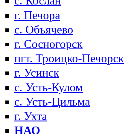
с. Кослан
г. Печора
с. Объячево
г. Сосногорск
пгт. Троицко-Печорск
г. Усинск
с. Усть-Кулом
с. Усть-Цильма
г. Ухта
НАО