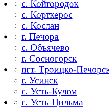
с. Койгородок
с. Корткерос
с. Кослан
г. Печора
с. Объячево
г. Сосногорск
пгт. Троицко-Печорс
г. Усинск
с. Усть-Кулом
с. Усть-Цильма