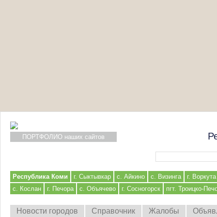
Р
ПОРТФОЛИО наших сайтов
Форма поиска
Республика Коми
г. Сыктывкар
с. Айкино
с. Визинга
г. Воркута
с. Кослан
г. Печора
с. Объячево
г. Сосногорск
пгт. Троицко-Печ
Новости городов
Справочник
Жалобы
Объяв