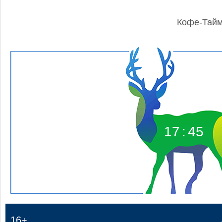
Кофе-Тай
17
:
45
16+