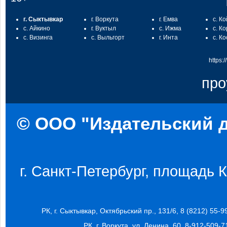
г. Сыктывкар
г. Воркута
г. Емва
с. К
с. Айкино
г. Вуктыл
с. Ижма
с. К
с. Визинга
с. Выльгорт
г. Инта
с. К
https:
про
© ООО "Издательский д
г. Санкт-Петербург, площадь Ко
РК, г. Сыктывкар, Октябрьский пр., 131/6, 8 (8212) 55-9
РК, г. Воркута, ул. Ленина, 60, 8-912-509-7