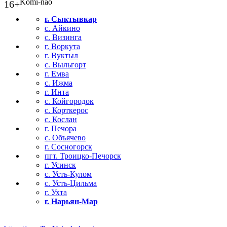
Komi-nao
16+
г. Сыктывкар
с. Айкино
с. Визинга
г. Воркута
г. Вуктыл
с. Выльгорт
г. Емва
с. Ижма
г. Инта
с. Койгородок
с. Корткерос
с. Кослан
г. Печора
с. Объячево
г. Сосногорск
пгт. Троицко-Печорск
г. Усинск
с. Усть-Кулом
с. Усть-Цильма
г. Ухта
г. Нарьян-Мар