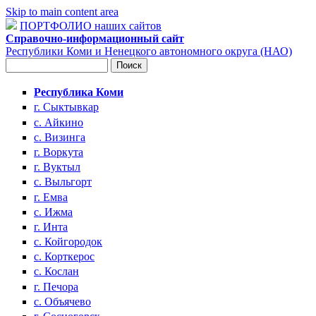
Skip to main content area
ПОРТФОЛИО наших сайтов
Справочно-информационный сайт
Республики Коми и Ненецкого автономного округа (НАО)
Поиск
Форма поиска
Республика Коми
г. Сыктывкар
с. Айкино
с. Визинга
г. Воркута
г. Вуктыл
с. Выльгорт
г. Емва
с. Ижма
г. Инта
с. Койгородок
с. Корткерос
с. Кослан
г. Печора
с. Объячево