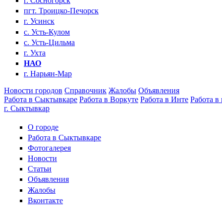
г. Сосногорск
пгт. Троицко-Печорск
г. Усинск
с. Усть-Кулом
с. Усть-Цильма
г. Ухта
НАО
г. Нарьян-Мар
Новости городов
Справочник
Жалобы
Объявления
Работа в Сыктывкаре
Работа в Воркуте
Работа в Инте
Работа в
г. Сыктывкар
О городе
Работа в Сыктывкаре
Фотогалерея
Новости
Статьи
Объявления
Жалобы
Вконтакте