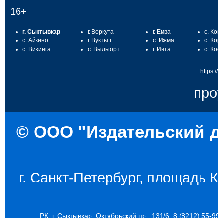
16+
г. Сыктывкар
г. Воркута
г. Емва
с. К
с. Айкино
г. Вуктыл
с. Ижма
с. К
с. Визинга
с. Выльгорт
г. Инта
с. К
https:
про
© ООО "Издательский д
г. Санкт-Петербург, площадь Ко
РК, г. Сыктывкар, Октябрьский пр., 131/6, 8 (8212) 55-9