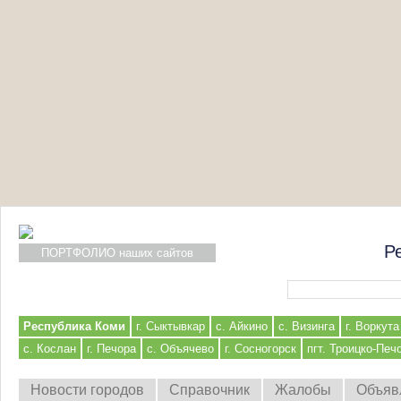
Р
ПОРТФОЛИО наших сайтов
Форма поиска
Республика Коми
г. Сыктывкар
с. Айкино
с. Визинга
г. Воркута
с. Кослан
г. Печора
с. Объячево
г. Сосногорск
пгт. Троицко-Печ
Новости городов
Справочник
Жалобы
Объяв