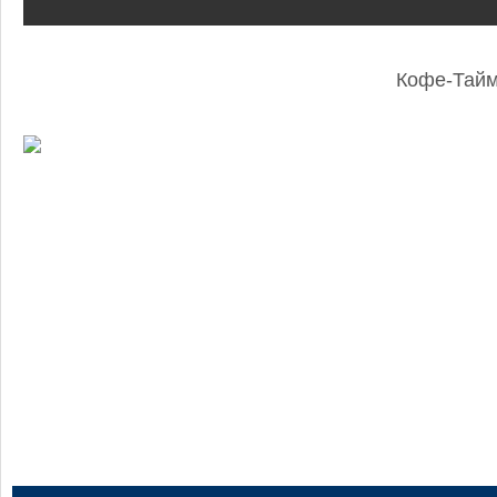
Кофе-Тай
19
:
50