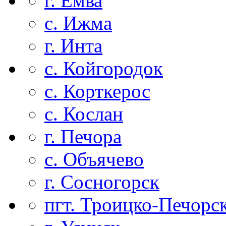
г. Емва
с. Ижма
г. Инта
с. Койгородок
с. Корткерос
с. Кослан
г. Печора
с. Объячево
г. Сосногорск
пгт. Троицко-Печорс