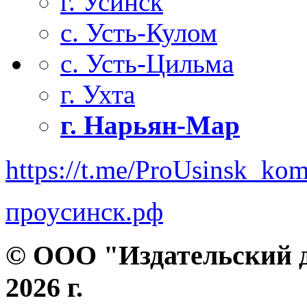
г. Усинск
с. Усть-Кулом
с. Усть-Цильма
г. Ухта
г. Нарьян-Мар
https://t.me/ProUsinsk_ko
проусинск.рф
© ООО "Издательский д
2026 г.