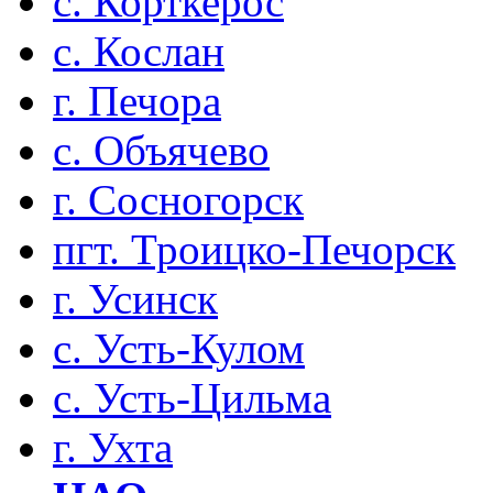
с. Корткерос
с. Кослан
г. Печора
с. Объячево
г. Сосногорск
пгт. Троицко-Печорск
г. Усинск
с. Усть-Кулом
с. Усть-Цильма
г. Ухта