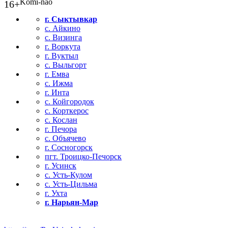
Komi-nao
16+
г. Сыктывкар
с. Айкино
с. Визинга
г. Воркута
г. Вуктыл
с. Выльгорт
г. Емва
с. Ижма
г. Инта
с. Койгородок
с. Корткерос
с. Кослан
г. Печора
с. Объячево
г. Сосногорск
пгт. Троицко-Печорск
г. Усинск
с. Усть-Кулом
с. Усть-Цильма
г. Ухта
г. Нарьян-Мар