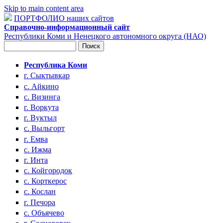
Skip to main content area
ПОРТФОЛИО наших сайтов
Справочно-информационный сайт
Республики Коми и Ненецкого автономного округа (НАО)
Поиск
Форма поиска
Республика Коми
г. Сыктывкар
с. Айкино
с. Визинга
г. Воркута
г. Вуктыл
с. Выльгорт
г. Емва
с. Ижма
г. Инта
с. Койгородок
с. Корткерос
с. Кослан
г. Печора
с. Объячево