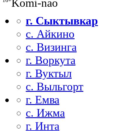
Komi-nao
г. Сыктывкар
с. Айкино
с. Визинга
г. Воркута
г. Вуктыл
с. Выльгорт
г. Емва
с. Ижма
г. Инта