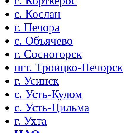
с. Корткерос
с. Кослан
г. Печора
с. Объячево
г. Сосногорск
пгт. Троицко-Печорск
г. Усинск
с. Усть-Кулом
с. Усть-Цильма
г. Ухта