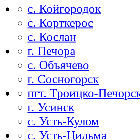
с. Койгородок
с. Корткерос
с. Кослан
г. Печора
с. Объячево
г. Сосногорск
пгт. Троицко-Печорс
г. Усинск
с. Усть-Кулом
с. Усть-Цильма