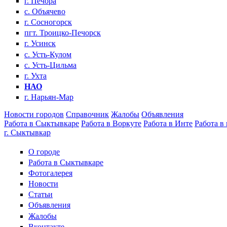
г. Печора
с. Объячево
г. Сосногорск
пгт. Троицко-Печорск
г. Усинск
с. Усть-Кулом
с. Усть-Цильма
г. Ухта
НАО
г. Нарьян-Мар
Новости городов
Справочник
Жалобы
Объявления
Работа в Сыктывкаре
Работа в Воркуте
Работа в Инте
Работа в
г. Сыктывкар
О городе
Работа в Сыктывкаре
Фотогалерея
Новости
Статьи
Объявления
Жалобы
Вконтакте