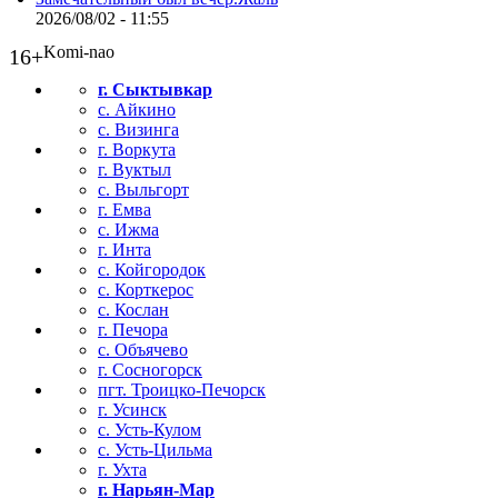
2026/08/02 - 11:55
Komi-nao
16+
г. Сыктывкар
с. Айкино
с. Визинга
г. Воркута
г. Вуктыл
с. Выльгорт
г. Емва
с. Ижма
г. Инта
с. Койгородок
с. Корткерос
с. Кослан
г. Печора
с. Объячево
г. Сосногорск
пгт. Троицко-Печорск
г. Усинск
с. Усть-Кулом
с. Усть-Цильма
г. Ухта
г. Нарьян-Мар