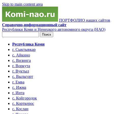
Skip to main content area
ПОРТФОЛИО наших сайтов
Справочно-информационный сайт
Республики Коми и Ненецкого автономного округа (НАО)
Поиск
Форма поиска
Республика Коми
г. Сыктывкар
с. Айкино
с. Визинга
г. Воркута
г. Вуктыл
с. Выльгорт
г. Емва
с. Ижма
г. Инта
с. Койгородок
с. Корткерос
с. Кослан