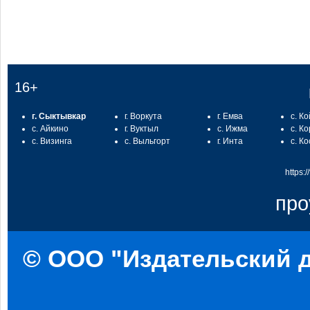
16+
г. Сыктывкар
г. Воркута
г. Емва
с. К
с. Айкино
г. Вуктыл
с. Ижма
с. К
с. Визинга
с. Выльгорт
г. Инта
с. К
https:
про
© ООО "Издательский д