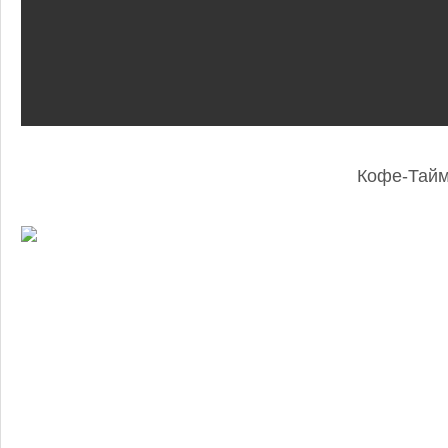
Кофе-Тай
: