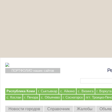
Р
ПОРТФОЛИО наших сайтов
Форма поиска
Республика Коми
г. Сыктывкар
с. Айкино
с. Визинга
г. Воркута
с. Кослан
г. Печора
с. Объячево
г. Сосногорск
пгт. Троицко-Печ
Новости городов
Справочник
Жалобы
Объяв